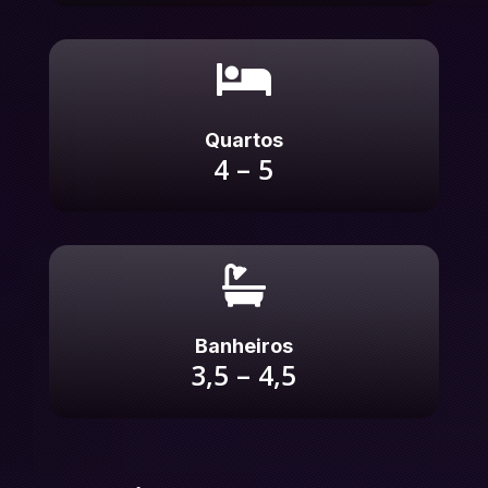

Quartos
4 – 5

Banheiros
3,5 – 4,5