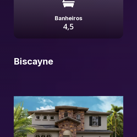

Banheiros
4,5
Biscayne