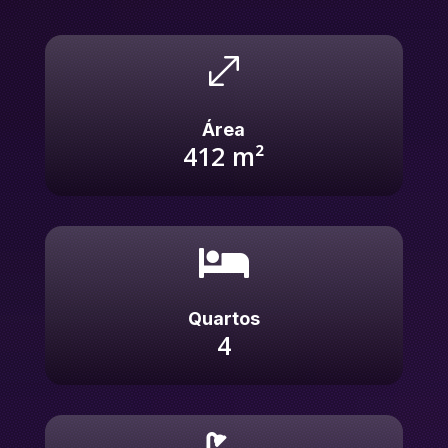
.
Área
412
m²

Quartos
4