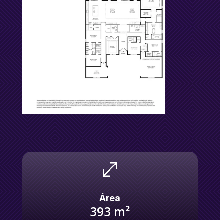
.
Área
393
m²